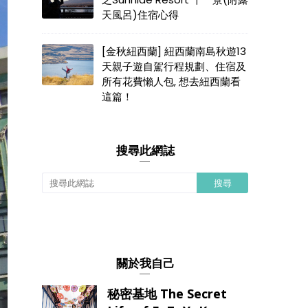
天風呂)住宿心得
[金秋紐西蘭] 紐西蘭南島秋遊13
天親子遊自駕行程規劃、住宿及
所有花費懶人包, 想去紐西蘭看
這篇！
搜尋此網誌
關於我自己
秘密基地 The Secret