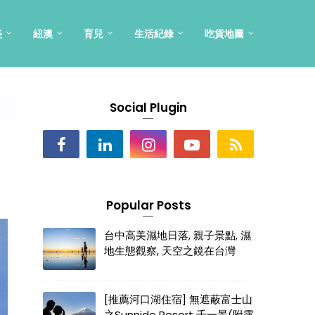
美
紐澳
育兒
生活紀錄
吃貨地圖
Social Plugin
Popular Posts
台中高美濕地日落, 親子景點, 濕
地生態觀察, 天空之鏡在台灣
[推薦河口湖住宿] 無遮蔽富士山
之Sunnide Resort 千一景(附露