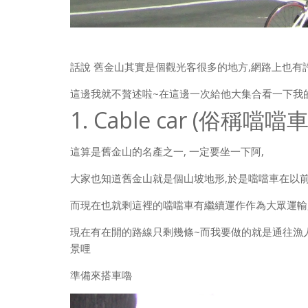
話說 舊金山其實是個觀光客很多的地方,網路上也有
這邊我就不贅述啦~在這邊一次給他大集合看一下我的
1. Cable car (俗稱噹噹車
這算是舊金山的名產之一, 一定要坐一下阿,
大家也知道舊金山就是個山坡地形,於是噹噹車在以前
而現在也就剩這裡的噹噹車有繼續運作作為大眾運輸,
現在有在開的路線只剩幾條~而我要做的就是通往漁
景哩
準備來搭車嚕