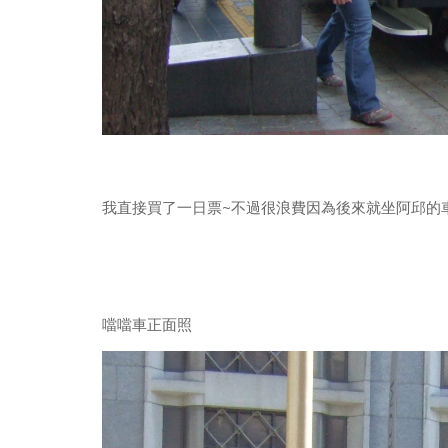
我直接買了一日票~不過很浪費因為後來就坐阿邱的車子
噹噹車正面照