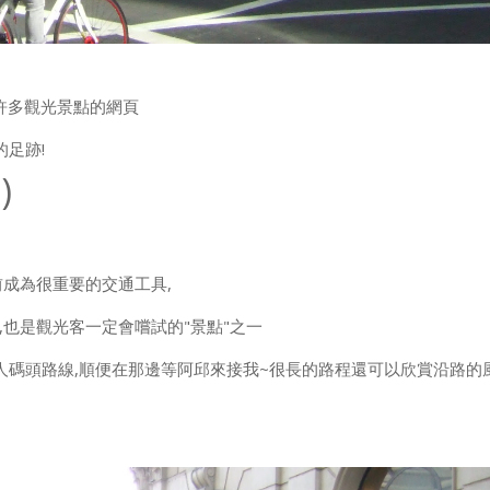
許多觀光景點的網頁
足跡!
)
成為很重要的交通工具,
也是觀光客一定會嚐試的"景點"之一
人碼頭路線,順便在那邊等阿邱來接我~很長的路程還可以欣賞沿路的