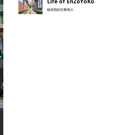
Life of EnZoYoKo
檢視我的完整簡介