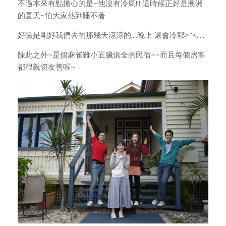
不過本來有點擔心的是~他沒有冷氣!!! 這時候正好是澳洲
的夏天~怕大家熱到睡不著
好險是剛好我們去的那幾天涼涼的....晚上 還會冷耶>"<.....
除此之外~是個麻雀雖小五臟俱全的民宿~~而且每個房客
都很親切友善喔~