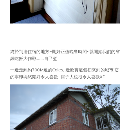
終於到達住宿的地方~剛好正值晚餐時間~就開始我們的省
錢吃飯大作戰.........自己煮
一邊走到約700M遠的Coles, 邊欣賞這個初來到的城市,它
的寧靜與悠閒好令人喜歡...房子大也很令人喜歡XD