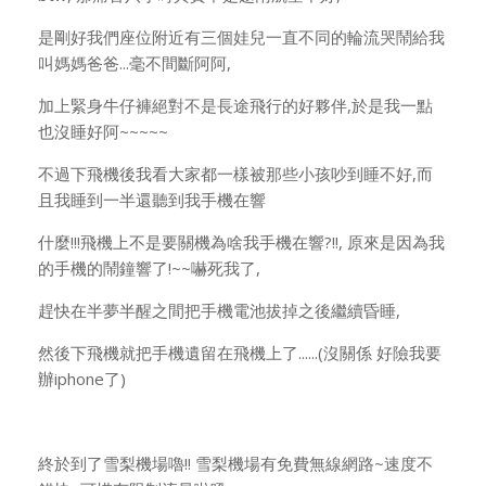
是剛好我們座位附近有三個娃兒一直不同的輪流哭鬧給我
叫媽媽爸爸...毫不間斷阿阿,
加上緊身牛仔褲絕對不是長途飛行的好夥伴,於是我一點
也沒睡好阿~~~~~
不過下飛機後我看大家都一樣被那些小孩吵到睡不好,而
且我睡到一半還聽到我手機在響
什麼!!!飛機上不是要關機為啥我手機在響?!!, 原來是因為我
的手機的鬧鐘響了!~~嚇死我了,
趕快在半夢半醒之間把手機電池拔掉之後繼續昏睡,
然後下飛機就把手機遺留在飛機上了......(沒關係 好險我要
辦iphone了)
終於到了雪梨機場嚕!! 雪梨機場有免費無線網路~速度不