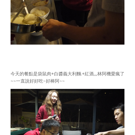
今天的餐點是袋鼠肉+白醬義大利麵.+紅酒,,,林阿機愛瘋了
~~一直說好好吃~好棒阿~~