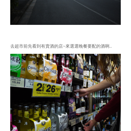
去超市前先看到有賣酒的店~來選選晚餐要配的酒咧...