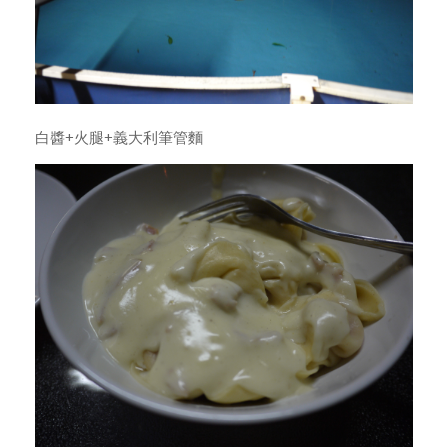
白醬+火腿+義大利筆管麵