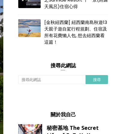
天風呂)住宿心得
[金秋紐西蘭] 紐西蘭南島秋遊13
天親子遊自駕行程規劃、住宿及
所有花費懶人包, 想去紐西蘭看
這篇！
搜尋此網誌
關於我自己
秘密基地 The Secret