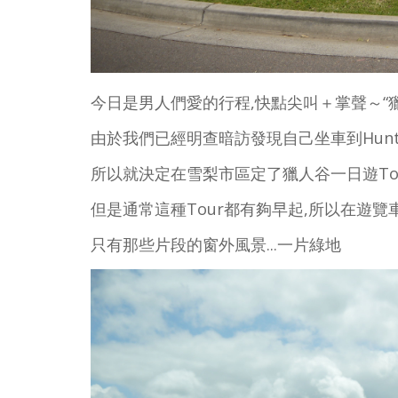
今日是男人們愛的行程,快點尖叫＋掌聲～“獵人谷H
由於我們已經明查暗訪發現自己坐車到Hunte
所以就決定在雪梨市區定了獵人谷一日遊To
但是通常這種Tour都有夠早起,所以在遊
只有那些片段的窗外風景...一片綠地