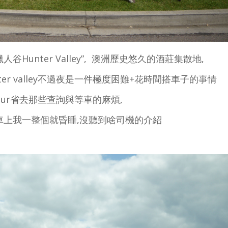
unter Valley”, 澳洲歷史悠久的酒莊集散地,
r valley不過夜是一件極度困難+花時間搭車子的事情
ur省去那些查詢與等車的麻煩,
覽車上我一整個就昏睡,沒聽到啥司機的介紹