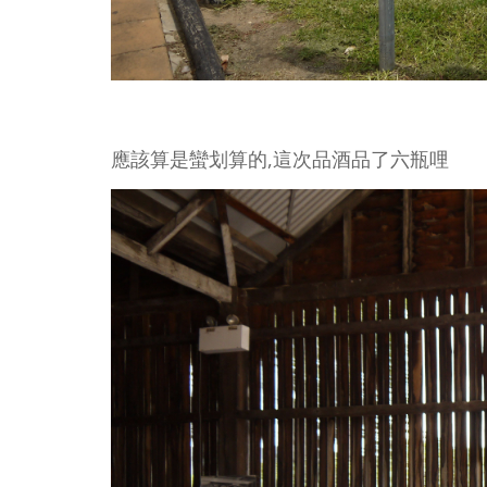
應該算是蠻划算的,這次品酒品了六瓶哩