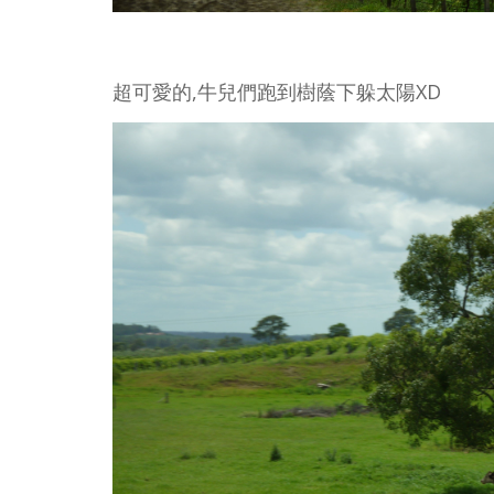
超可愛的,牛兒們跑到樹蔭下躲太陽XD