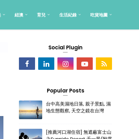
美
紐澳
育兒
生活紀錄
吃貨地圖
Social Plugin
Popular Posts
台中高美濕地日落, 親子景點, 濕
地生態觀察, 天空之鏡在台灣
[推薦河口湖住宿] 無遮蔽富士山
之Sunnide Resort 千一景(附露