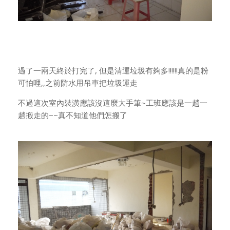
過了一兩天終於打完了, 但是清運垃圾有夠多!!!!!!真的是粉
可怕哩,,之前防水用吊車把垃圾運走
不過這次室內裝潢應該沒這麼大手筆~工班應該是一趟一
趟搬走的~~真不知道他們怎搬了