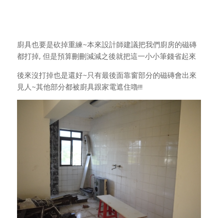
廚具也要是砍掉重練~本來設計師建議把我們廚房的磁磚
都打掉, 但是預算刪刪減減之後就把這一小小筆錢省起來
後來沒打掉也是還好~只有最後面靠窗部分的磁磚會出來
見人~其他部分都被廚具跟家電遮住嚕!!!