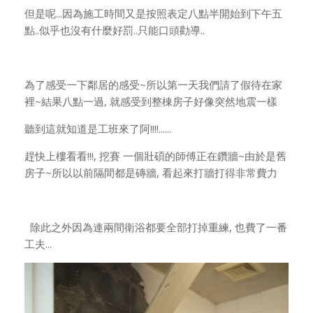
但是呢...因為施工時間又是按照表定八點半開始到下午五
點..似乎也沒有什麼好罰..只能口頭勸導..
為了感受一下鄰居的感受~所以第一天我們請了假待在家
裡~結果八點一過, 就感受到整棟房子好像突然地震一樣
聽到這就知道是工班來了阿!!!!......
趕快上樓看看!!!, 挖賽 一個壯碩的師傅正在鑽牆~由於是舊
房子~所以以前隔間都是磚牆, 看起來打牆打得非常費力
除此之外因為連兩間衛浴都要全部打掉重練, 也費了一番
工夫...