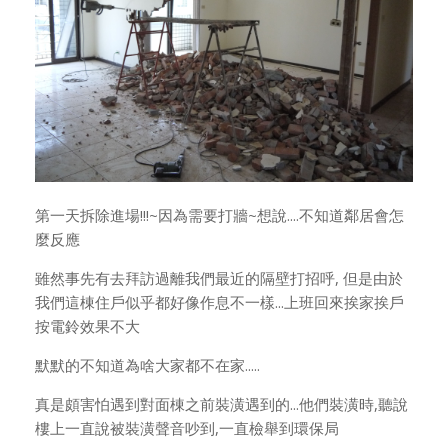
第一天拆除進場!!!~因為需要打牆~想說....不知道鄰居會怎
麼反應
雖然事先有去拜訪過離我們最近的隔壁打招呼, 但是由於
我們這棟住戶似乎都好像作息不一樣...上班回來挨家挨戶
按電鈴效果不大
默默的不知道為啥大家都不在家.....
真是頗害怕遇到對面棟之前裝潢遇到的...他們裝潢時,聽說
樓上一直說被裝潢聲音吵到,一直檢舉到環保局