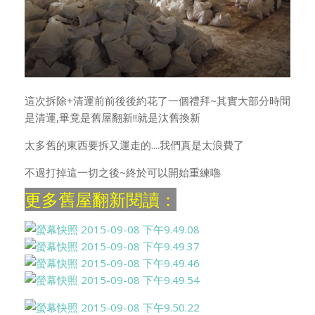
這次拆除+清運前前後後約花了一個禮拜~其實大部分時間
是清運,畢竟是舊屋翻新!!就是汰舊換新
太多舊的東西要拆又運走的....我們真是太浪費了
不過打掉這一切之後~終於可以開始重練嚕
更多舊屋翻新閱讀：