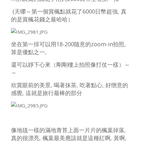
(天哪～第一個賞楓點就花了6000日幣超強, 真
的是賞楓花錢之最哈哈）
坐在第一排可以用18-200隨意的zoom-in拍照,
算是優點之一,
還可以靜下心來（剛剛樓上拍照像打仗一樣）～
～
欣賞眼前的美景, 喝著抹茶, 吃著點心, 好愜意的
感覺, 這就是旅行最棒的部分
像地毯一樣的滿地青苔上面一片片的楓葉掉落,
真的很漂亮, 楓葉最美應該就是這種紅啊, 黃啊,