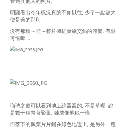
看過其他人的照片,
明顯看出今年楓況真的不如以往, 少了一點數大
便是美的那fu
沒有那種～哇～整片楓紅黃綠交錯的感覺, 有點
可惜哪....
瑠璃之庭可以看到地上綠叢叢的, 不是草喔, 說
是數十種青苔聚集, 鋪成像地毯一樣
而落下的楓葉片片鋪在綠色地毯上, 是另外一種