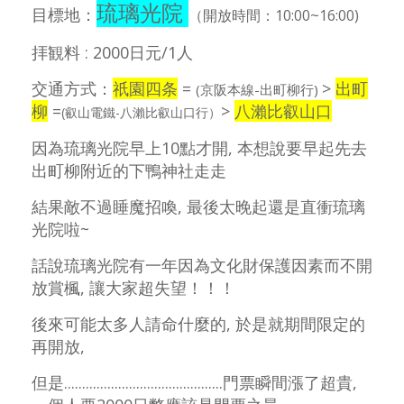
琉璃光院
目標地：
（開放時間：10:00~16:00)
拝観料
: 2000日元/1人
交通方式：
祇園四条
=
>
出町
(京阪本線-出町柳行)
柳
=
>
八瀨比叡山口
(叡山電鐵-八瀨比叡山口行）
因為琉璃光院早上10點才開, 本想說要早起先去
出町柳附近的下鴨神社走走
結果敵不過睡魔招喚, 最後太晚起還是直衝琉璃
光院啦~
話說琉璃光院有一年因為文化財保護因素而不開
放賞楓, 讓大家超失望！！！
後來可能太多人請命什麼的, 於是就期間限定的
再開放,
但是............................................門票瞬間漲了超貴,