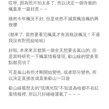
哎呀, 因為照片拍太多了, 所以決定一個寺廟的
楓葉來一篇好惹～～
雖然今年楓況不好, 但是依然不減賞楓追楓的興
致哪
(都來了,
當然要看完楓葉才有資格說楓況！不過
我沒有對照組哈哈)
好啦, 本來來京都第一個全天想要去嵐山的, 但
是當時研究一下楓葉情報發現, 叡山線的蠻多景
點都見頃了
可是嵐山有些才剛開始變色, 或者部分變色, 所
以決定直接改成直衝叡山一日遊
叡山線最想去的“琉璃光院”不知道為啥都不在紅
葉情報裡, 所以只好碰碰運氣了～～～