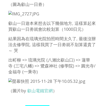
（圖為叡山一日劵）
叡山一日遊本來想去以下幾個地方, 這樣算起來
買叡山一日劵就會比較划算（1000日元）
結果因為在琉璃光院拍照時間太久了, 最後沒辦
法去修學院, 這樣我買了一日劵就不划算還貴了
～ 哭
出町柳 => 琉璃光院 (八瀨比叡山口) => 蓮華
寺 (三宅八幡) =>
鷺森神社
(修學院)
=> 圓光寺/
金福寺
(一乘寺)
（圖片by
叡山電鐵官網
）