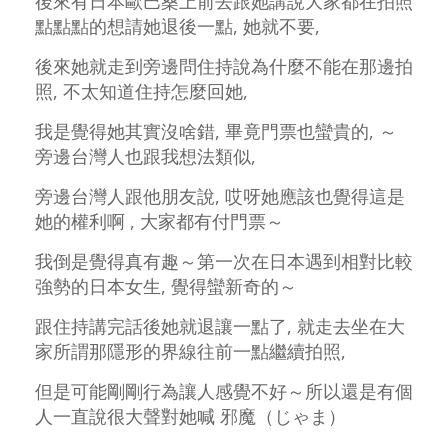
後來有日本歐巴桑上前去跟她講說大家都在拍照
點點點的想請她退後一點, 她就不要,
後來她就走到旁邊問住持說為什麼不能在那邊拍
照, 不太知道住持怎麼回她,
我是覺得她其實沒啥錯, 畢竟門票也蠻貴的, ～
旁邊台灣人也跟我想法類似,
旁邊台灣人跟他朋友說, 哎呀她應該也覺得這是
她的權利啊 , 大家都有付門票～
我倒是覺得真有趣～第一次在日本遇到相對比較
強勢的日本女生, 覺得蠻新奇的～
跟住持講完話後她就退讓一點了, 就走去坐在大
家所謂那隱形的界線往前一點繼續拍照,
但是可能剛剛行為讓人感覺不好～所以還是有個
人一直說很大聲對她喊 邪魔（じゃま）