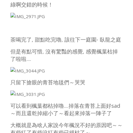
綠啊交錯的時候！
茶喝完了, 甜點吃完嚕, 該往下一庭園- 臥龍之庭
但是有點可惜, 沒有驚豔的感覺, 感覺楓葉枯掉
了啦啦....
只留下搶眼的青苔地毯們～哭哭
可以看到楓葉都枯掉嚕....掉落在青苔上面好sad
～而且還乾掉縮小了～看起來掉落一陣子了
大概就是為啥人家說今年楓況不好的原因吧～～
有些紅了有些沒紅有些已經枯了～