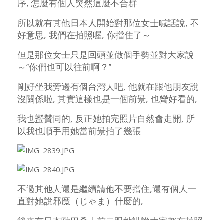
序,
怎麼有個人
突然這麼不合群
所以就有其他日本人開始對那位女士喊話說, 不
好意思, 我們在拍照喔, 你擋住了～
但是那位女士只是回頭並做個手勢並對大家說
～“你們也可以往前啊？”
剛好坐我旁邊有個台灣人吧, 他就在跟他朋友說
沒關係啦, 其實這樣也是一個前景, 也蠻好看的,
我也蠻贊同的, 反正她拍完照片自然會走開,
所
以我也順手用她當前景拍了幾張
不過其他人還是繼續請他不要擋住,還有個人一
直對她說邪魔（じゃま）什麼的,