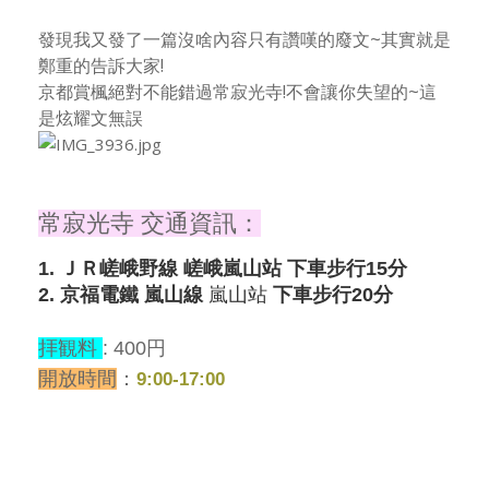
發現我又發了一篇沒啥內容只有讚嘆的廢文~其實就是
鄭重的告訴大家!
京都賞楓絕對不能錯過常寂光寺!不會讓你失望的~這
是炫耀文無誤
常寂光寺 交通資訊：
1. ＪＲ嵯峨野線 嵯峨嵐山站 下車步行15分
2. 京福電鐵 嵐山線
嵐山站
下車步行20分
拝観料
: 400円
開放時間
：
9:00-17:00