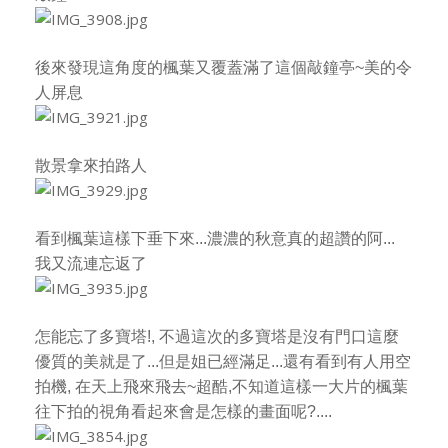
後來發現這角度的楓葉又覆蓋滿了這個敲鐘亭~美的令
人屏息
散景拿來拍路人
看到楓葉這樣下垂下來...濃濃的秋意真的超讚的阿...
我又流連忘返了
怎能忘了多寶塔!, 不過這次的多寶塔是沒有門口這麼
優質的美就是了...但是姐已經滿足...
還有看到有人用空
拍機, 在天上飛來飛去~超酷,
不知道這樣一大片的楓葉
往下拍的視角看起來會是怎樣的畫面呢?....