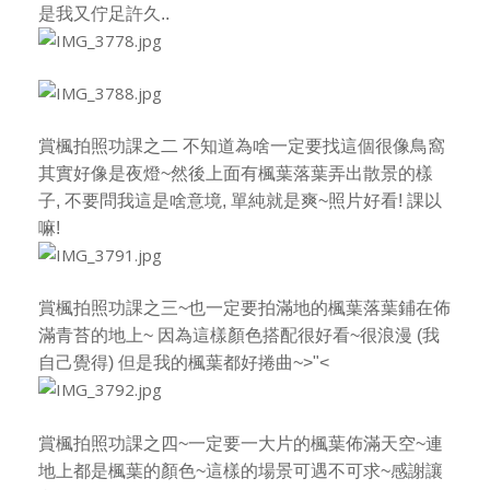
是我又佇足許久..
賞楓拍照功課之二 不知道為啥一定要找這個很像鳥窩
其實好像是夜燈~然後上面有楓葉落葉弄出散景的樣
子,
不要問我這是啥意境, 單純就是爽~照片好看! 課以
嘛!
賞楓拍照功課之三~也一定要拍滿地的楓葉落葉鋪在佈
滿青苔的地上~
因為這樣顏色搭配很好看~很浪漫 (我
自己覺得) 但是我的楓葉都好捲曲~>"<
賞楓拍照功課之四~一定要一大片的楓葉佈滿天空~連
地上都是楓葉的顏色~這樣的場景可遇不可求~感謝讓