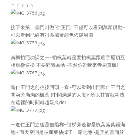
ㄚㄚㄚㄚㄚ
接下來第二個門叫做"仁王門" 不僅可以看到萬頭鑽動~
可以看到已經有很多楓葉顏色佈滿周圍
賞楓拍照功課之一~拍楓葉就是要拍楓葉跟廟宇屋頂互
相重疊這樣 不要問我為啥~不然你幹嘛來寺廟賞楓!
進仁王門之前往後回頭一看~可以看到山門跟仁王門之
間兩旁滿滿的楓葉 (中間滿滿的人潮)~
所以其實我耗費
在這裡的時間就超級久der
一進仁王門之後是個階梯~階梯旁邊都是楓葉落葉鋪滿
地~
而天空則是被楓葉佔據了一席之地~超美的畫面於