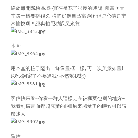
終於離開階梯區域~實在是花了很長的時間, 跟當兵天
堂路一樣要撐很久(講的好像自己當過!)~
但是心情是非
常愉悅啊!!! 經典拍照功課又來惹
本堂
用本堂的柱子隔出一條像畫框一樣, 再一次美景如畫!
(我快詞窮了不要逼我~不然幫我想)
客倌快來看~你看一群人這樣走在被楓葉包圍的地方~
我看到這畫面都超震驚的啊!!原來楓葉美的時候可以這
麼迷人
敲鐘