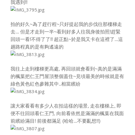
我遇到!!
拍的好久~為了趕行程~只好提起我的步伐往那樓梯走
去...
但是才走到一半~看到好多人往我身後拍照!趕緊
回頭一看!不得了了!!
超正點~於是我又卡在這裡了...這
趟路程真的是有夠遙遠的
我往上走到樓梯更高處, 再回頭就會看到~真的是滿滿
的楓葉把仁王門屋頂整個蓋住
~見頃最美的時候就是有
綠色黃色紅色參雜其中..相當繽紛
讓大家看看有多少人在拍這樣的場景, 走在樓梯上, 即
便不往回頭看仁王門,
向前看依然是滿滿的楓葉在我面
前繽紛滿目! 前後都滿足 (哈哈...不要亂想!!)