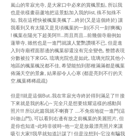
嵐山的常寂光寺, 是大家口中必來的賞楓景點, 所以我
也是依樣畫葫蘆地把這景點加入我的list, 殊不知殊不
知,
我在這裡快被楓葉美楓了...終於(又是這個終於) 讓
我看到又有太陽又是見頃楓葉的一刻(不只一刻!爽楓)
!
楓葉在陽光下超美阿!!!...而且而且...
前幾個寺廟例如
蓮華寺, 雖然也是一進門就讓人驚艷讚嘆不已,
但是進
入到寺廟裡面那邊的楓葉卻還沒有完全變色, 整體表現
分數被拉下來GG,
琉璃光院也是如此, 琉璃光院其他小
地區的楓葉楓況都不佳,
希望能拍到那種滿滿都是楓葉
佈滿天空的景象, 結果卻令人心寒 (都是亮到不行的天
空,楓葉稀稀疏疏)
但是!!就是這個But..我在常寂光寺終於得到滿足了!!! 接
下來就是我的私心~
完全只是想要炫耀這樣的感動與
照片!!! 所以此篇我就不喇賽了 ....
不免俗地從一進門(這
叫做山門), 可以看到右邊有放之前楓葉的美麗照片,
但
是你也知道~此時非彼時~他一定是放最漂亮照片來讓
吸引大家!!我早就知道計謀了!
但是沒想到~它沒有騙我