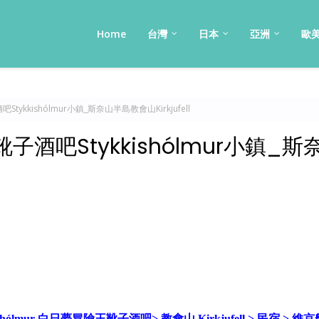
Home
台灣
日本
亞洲
歐
ykkishólmur小鎮_斯奈山半島教會山Kirkjufell
酒吧Stykkishólmur小鎮_斯
kishólmur 白日夢冒險王靴子酒吧> 教會山 Kirkjufell > 民宿
> 維京