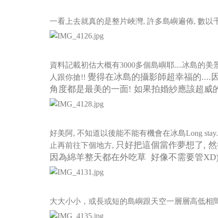
一看上去就真的是整片峽灣, 許多島嶼遍佈, 數以
資料記載初估大概有3000多個島嶼耶....冰島的
覺得在冰島的攝影師超幸福的....
人跟你搶!!
角度都是最美的一面! 如果拍婚紗應該超威
好美阿, 不知道以後能不能有機會在冰島Long st
只好把這個當作夢想了, 然後
止再前往下個地方,
因為綿羊整天都在外吃草 好像不需要管XD
大大小小，或長或短的島嶼跟天空一層層高低相