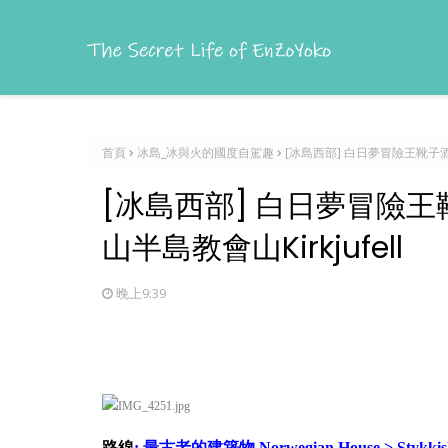
首頁
冰島_冰與火的國度自駕趣
[冰島西部] 白日夢冒險王靴子酒吧St
[冰島西部] 白日夢冒險王靴子
山半島教會山Kirkjufell
晚上9:39
路線
:
最古老的建築物 Norwegian House > Styk