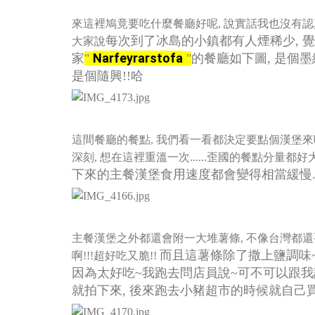
來這裡鳩竟要吃什麼餐廳好呢, 說實話我也沒有認真
每次到了冰島的小鎮都有人煙稀少, 覺
大家說
Narfeyrarstofa
家
"
"
的餐廳如下圖, 是個墨
是個隨興!!哈
這間餐廳的餐點, 我們看一看都決定要點個漢堡
深刻,
想在這裡重溫一次......歪國的餐點分量都
下來的主餐漢堡食用速度都會變得相當緩慢...
主餐漢堡之外都還會附一大堆薯條, 不像台灣都還
而且這薯條除了撒上鹽調味~還
啊!!!超好吃又脆!!
因為太好吃~我跑去問店員說~可不可以跟我
就拍下來,
後來跑去小豬超市的時候就自己買了一