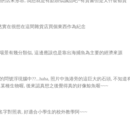
台灣的店來形容, 我想就是有點類似誠品吧~有賣書但是又什麼都賣
不然實在很想在這間雜貨店買個東西作為紀念
的場景有幾分類似, 這邊應該也是靠出海捕魚為主要的經濟來源
號浮現腦中??...haha, 照片中漁港旁的這巨大的石頭,
不知道
像某種生物喔, 後來認真想之後覺得真的好像鯨魚喔~~~
字對照表, 好適合小學生的校外教學阿~~~