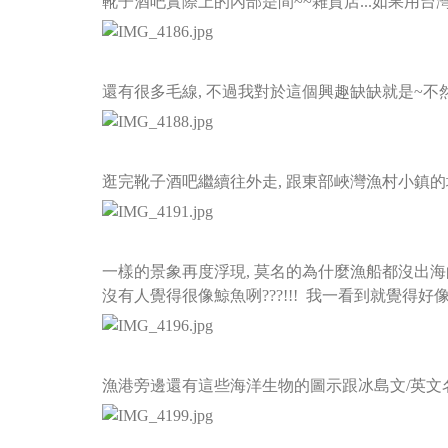
靴子酒吧實際上的內部是間~~雜貨店...如果用
還有很多毛線, 不過我對於這個興趣缺缺就是~
逛完靴子酒吧繼續往外走, 跟東部峽灣漁村小鎮
一樣的景象再度浮現, 莫名的為什麼漁船都沒出海的問
沒有人覺得很像鯨魚咧???!!! 我一看到就覺得好
漁港旁邊還有這些海洋生物的圖示跟冰島文/英文名