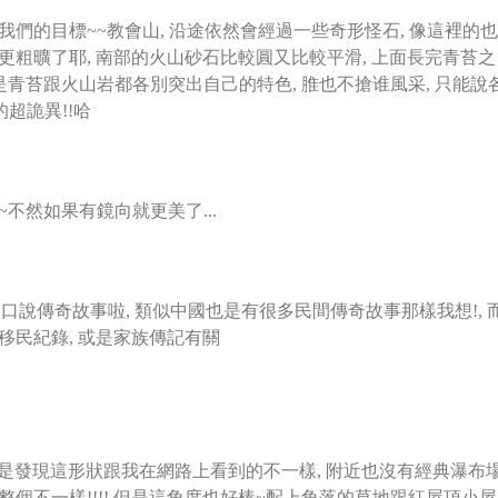
我們的目標~~教會山, 沿途依然會經過一些奇形怪石, 像這裡的也
更粗曠了耶, 南部的火山砂石比較圓又比較平滑, 上面長完青苔之
是青苔跟火山岩都各別突出自己的特色, 脽也不搶谁風采, 只能說
超詭異!!哈
不然如果有鏡向就更美了...
前的口說傳奇故事啦, 類似中國也是有很多民間傳奇故事那樣我想!,
移民紀錄, 或是家族傳記有關
但是發現這形狀跟我在網路上看到的不一樣, 附近也沒有經典瀑布
不一樣!!!! 但是這角度也好棒~配上角落的草地跟紅屋頂小屋..