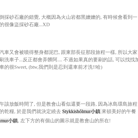
倒採砂石廠的錯覺, 大概因為火山岩都黑嬤嬤的,
有時候會看到一
很像盜採砂石廠...XD
汽車又會被噴得整身都泥巴, 跟東部長征那段旅程一樣,
所以大家
車子...反正都會弄髒阿....
不過如果真的要刷的話, 可以找找
weet, (btw,我們則是忍到還車前才洗!!哈)
午該放飯時間了, 但是教會山看似還要一段路, 因為冰島環島旅程
的乾糧, 於是我們就決定繞去
Stykkishólmur小鎮
來頓美好的午餐
hólmur小鎮
, 左下方的有個山的圖示就是教會山的所在!