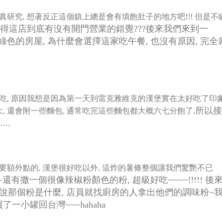
研究, 想著反正這個鎮上總是會有填飽肚子的地方吧!!! 但是不
得這店到底有沒有開門營業的錯覺???
後來我們來到一
綠色的房屋, 為什麼會選擇這家吃午餐, 也沒有原因, 完全
來吃, 原因我想是因為第一天到雷克雅維克的漢堡實在太好吃了印
所以接
好大, 還會附一些麵包, 通常吃完這些麵包都大概六七分飽了,
..
要額外點的, 漢堡很好吃以外, 這炸的薯條整個讓我們驚艷不已
有撒一個很像辣椒粉顏色的粉, 超級好吃~~~~!!!!!
後
說那個粉是什麼, 店員就找廚房的人拿出他們的調味粉~
小罐回台灣~~~hahaha