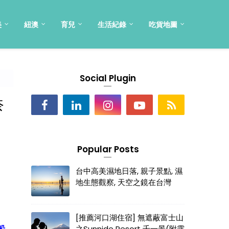
美
紐澳
育兒
生活紀錄
吃貨地圖
Social Plugin
奈
Popular Posts
台中高美濕地日落, 親子景點, 濕
地生態觀察, 天空之鏡在台灣
[推薦河口湖住宿] 無遮蔽富士山
之Sunnide Resort 千一景(附露
船