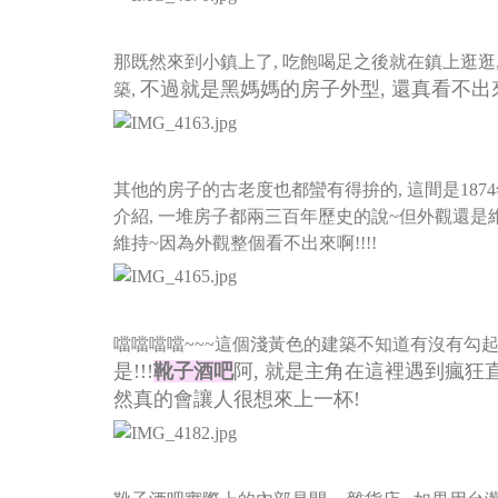
那既然來到小鎮上了, 吃飽喝足之後就在鎮上逛逛,
不過就是黑媽媽的房子外型, 還真看不出來
築,
其他的房子的古老度也都蠻有得拚的, 這間是18
介紹,
一堆房子都兩三百年歷史的說~但外觀還是維持
維持~
因為外觀整個看不出來啊!!!!
噹噹噹噹~~~這個淺黃色的建築不知道有沒有勾起
是!!!
靴子酒吧
阿, 就是主角在這裡遇到瘋狂
然真的會讓人很想來上一杯!