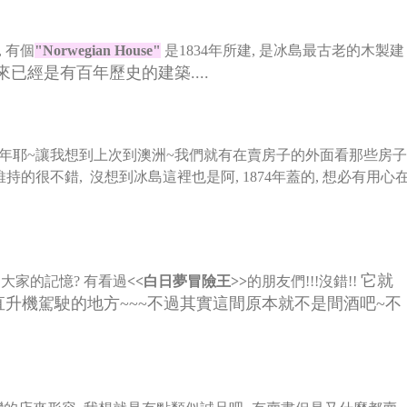
 有個
"Norwegian House"
是1834年所建, 是冰島最古老的木製建
已經是有百年歷史的建築....
74年耶~讓我想到上次到澳洲~我們就有在賣房子的外面看那些房子
的很不錯, 沒想到冰島這裡也是阿, 1874年蓋的, 想必有用心
它就
大家的記憶? 有看過
<<白日夢冒險王>>
的朋友們!!!沒錯!!
直升機駕駛的地方~~~不過其實這間原本就不是間酒吧~不