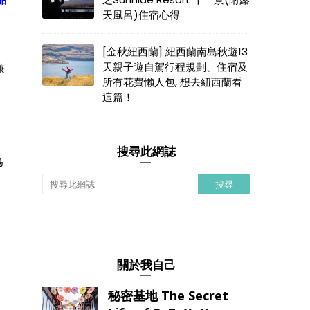
天風呂)住宿心得
[金秋紐西蘭] 紐西蘭南島秋遊13
天親子遊自駕行程規劃、住宿及
廉
所有花費懶人包, 想去紐西蘭看
這篇！
搜尋此網誌
為
關於我自己
秘密基地 The Secret