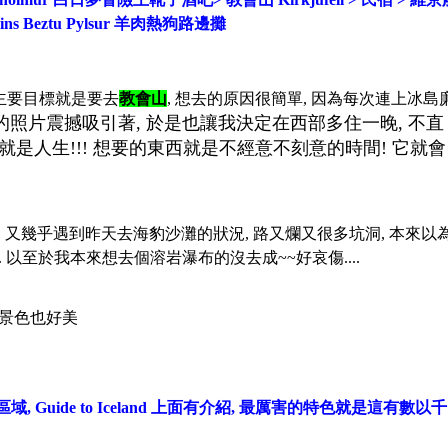
æjarins Beztu Pylsur 羊肉熱狗路邊攤
主要目標就是要去
教會山
, 想去的原因很簡單, 因為每次連上冰島
山的照片震撼吸引著, 於是也讓我決定在西部多住一晚, 不直
就是人生!!! 想要的東西就是不經意不刻意的時間! 它就會
, 又幾乎遇到昨天去海豹沙灘的狀況, 路又爛又很多坑洞, 本來以
以至於我本來想去個溶岩瀑布的沒去成~~好哀傷....
的景色也好美
ur的區域, Guide to Iceland 上面有介紹, 最厲害的特色就是這有數以千