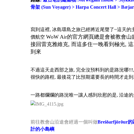
骨架 (Sun Voyager) > Harpa Concert Hall > B
寫到這裡, 冰島環島之旅已經將近尾聲了~這天的
WoW Air的官方網頁總是會被教會
價航空
接回雷克雅維克,
而這多住一晚看到極光, 這
到來
不過這天走西部之旅, 完全沒預料到的是路況哪!!!
很快的路程,
最後花了比預期還要長的時間才走到. 
一路都爛爛的路況唯一讓人感到欣慰的是, 沿途
前往教會山沿途會經過一個叫做
Breiðarfjörð
計的小島嶼