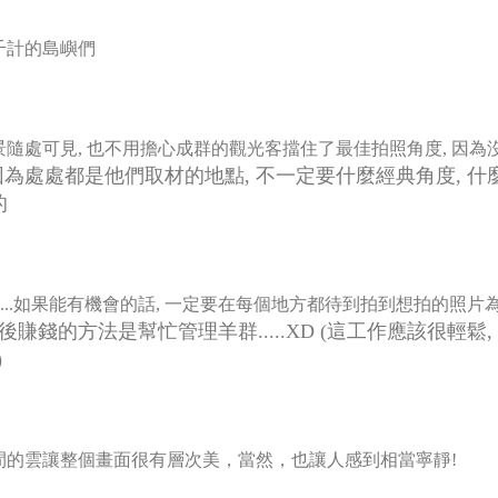
千計的島嶼們
美景隨處可見, 也不用擔心成群的觀光客擋住了最佳拍照角度, 因為
因為處處都是他們取材的地點, 不一定要什麼經典角度, 什
的
ay....如果能有機會的話, 一定要在每個地方都待到拍到想拍的照片
賺錢的方法是幫忙管理羊群.....XD (這工作應該很輕鬆,
)
間的雲讓整個畫面很有層次美，當然，也讓人感到相當寧靜!