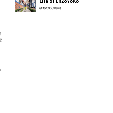
Life of EnZoYoKo
檢視我的完整簡介
沒
麼
為