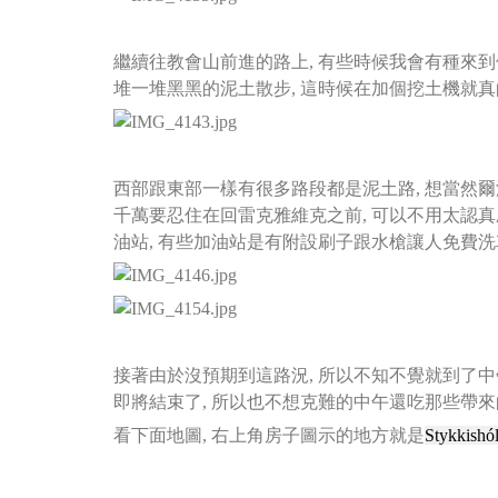
繼續往教會山前進的路上, 有些時候我會有種來到
堆一堆黑黑的泥土散步, 這時候在加個挖土機就真的
西部跟東部一樣有很多路段都是泥土路, 想當然爾
千萬要忍住在回雷克雅維克之前, 可以不用太認真刷洗
油站, 有些加油站是有附設刷子跟水槍讓人免費洗車的很S
接著由於沒預期到這路況, 所以不知不覺就到了中
即將結束了,
所以也不想克難的中午還吃那些帶來
看下面地圖, 右上角房子圖示的地方就是
Stykkis