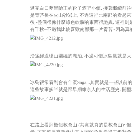
逛完白日夢冒險王的靴子酒吧小鎮, 接著繼續前往
是青苔長在火山砂岩上,
不過這裡比南部的看起來
後~整個很像什麼綠色軟爛的東西很詭異,
這裡則
有千秋~不過我比較喜歡南部那一片青苔~因為真的
沿途經過環山圍繞的湖泊, 不過可惜冰島風就是大~
冰島很常看到會有什麼Saga...其實就是一些以
這些故事多半就是跟早期維京人的生活歷史, 開墾
在路上看到疑似教會山 (其實就真的是教會山)~
景, 才知道
原來教會山在不同的角度看過去形狀會整個