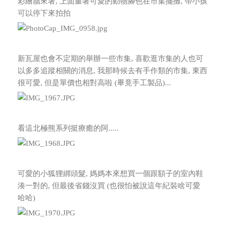
彩繪牆來著, 上面畫著可愛的動物腳色在市集擺攤, 帶小孩
可以停下來拍拍
新瓦屋也會不定期的舉辦一些市集, 喜歡逛市集的人也可
以多多追蹤相關的消息,
我那時候去有手作類的市集, 東西
很可愛, 但是單價也相對高啦 (畢竟手工製品)...
看這北極熊系列挺療癒的阿.....
可愛的小狐狸綁頭髮, 媽媽本來想買一個跟額子的室內鞋
湊一對的, 但最後省錢沒買 (也很怕被說這年紀裝啥可愛
哈哈)