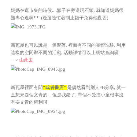
媽媽在逛市集的時候....額子在旁邊玩石頭, 就知道媽媽很
難專心逛啊!!!! (邊逛邊忙著制止額子免得他亂丟)
新瓦屋也可以說是一個聚落, 裡面有不同的團體進駐, 利用
這樣的空間辦不同的活動, 活動詳情可以上網站查詢囉
==>
由此去
新瓦屋裡面有間
"或者書店"
是偶然看到別人FB分享, 就一
直想來耍個文青的....但是我錯了, 帶個不受控小童根本沒
有耍文青的權利阿