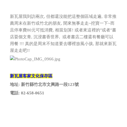
新瓦屋我到訪兩次, 但都還沒能把這整個區域走遍, 非常推
薦周末在新竹或竹北的朋友, 閒來無事走走~挖寶一下~
而
且停車費80元可抵消費, 相當划算! 或者來這裡的"或者"書
店耍個文青, 沉浸書香世界, 或者書店二樓還有餐廳可以
用餐 !!!
真的是周末不知道要去哪裡放風小孩, 那就來新瓦
屋走走吧!!
新瓦屋客家文化保存區
地址: 新竹縣竹北市文興路一段123號
電話: 02-658-0651