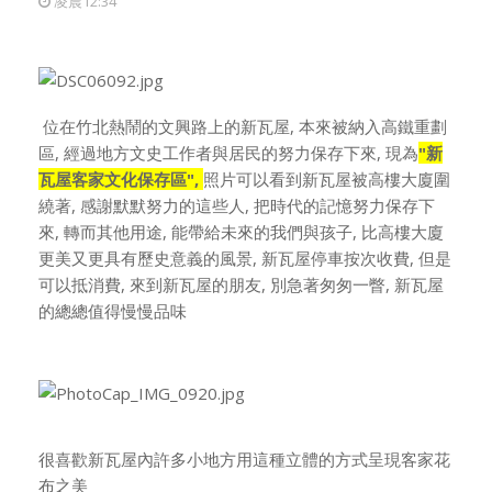
凌晨12:34
位在竹北熱鬧的文興路上的新瓦屋, 本來被納入高鐵重劃
區, 經過地方文史工作者與居民的努力保存下來, 現為
"新
瓦屋客家文化保存區",
照片可以看到新瓦屋被高樓大廈圍
繞著, 感謝默默努力的這些人, 把時代的記憶努力保存下
來, 轉而其他用途,
能帶給未來的我們與孩子, 比高樓大廈
更美又更具有歷史意義的風景,
新瓦屋停車按次收費, 但是
可以抵消費, 來到新瓦屋的朋友, 別急著匆匆一瞥, 新瓦屋
的總總值得慢慢品味
很喜歡新瓦屋內許多小地方用這種立體的方式呈現客家花
布之美