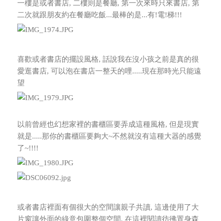
一樓是或者書店, 二樓則是餐廳, 第一次來時只來書店, 第
二次就跟朋友約在餐廳吃飯...最棒的是...有!電!梯!!!
喜歡或者書店的擺設風格, 話說我在沒小孩之前是真的很
愛逛書店, 可以泡在書店一整天的哩.....現在那時光只能遠
望
以前曾經也幻想家裡的書櫃區要弄成這種風格, 但是現實
就是.....那你的書櫃區要夠大~不然就沒有這種大器的感覺
了~!!!!
或者書店裡面有個很大的空間讓親子共讀, 這邊使用了大
片窗讓外面的綠意包圍整個空間, 在這裡閱讀彷彿置身森