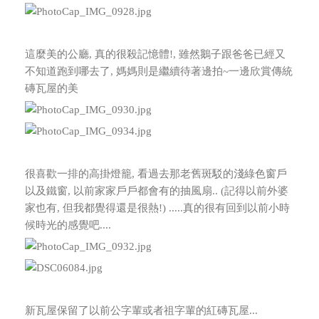
這麼美的公廳, 真的很殺記憶體!, 雖然鵝子跟爸爸已經又
不知道跑到哪去了, 媽媽則是繼續待著邊拍~一邊欣賞傳統
磚瓦屋的美
很喜歡一排的高掛燈籠, 看過去那老舊斑駁的淺綠色窗戶
以及鐵窗, 以前家家戶戶都會有的抽風扇..
(記得以前外婆
家也有, 但我都覺得還是很熱!) .....真的很有回到以前小時
候時光的感覺吧....
新瓦屋保留了以前公字輩或者祖字輩的紅磚瓦屋...