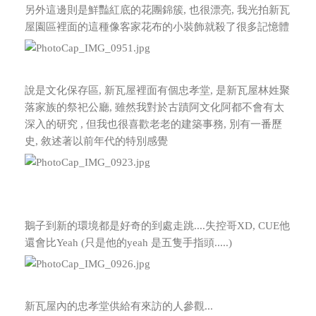
另外這邊則是鮮豔紅底的花團錦簇, 也很漂亮, 我光拍新瓦
屋園區裡面的這種像客家花布的小裝飾就殺了很多記憶體
說是文化保存區, 新瓦屋裡面有個忠孝堂, 是新瓦屋林姓聚
落家族的祭祀公廳,
雖然我對於古蹟阿文化阿都不會有太
深入的研究 , 但我也很喜歡老老的建築事務, 別有一番歷
史, 敘述著以前年代的特別感覺
鵝子到新的環境都是好奇的到處走跳....失控哥XD, CUE他
還會比Yeah (只是他的yeah 是五隻手指頭.....)
新瓦屋內的忠孝堂供給有來訪的人參觀...