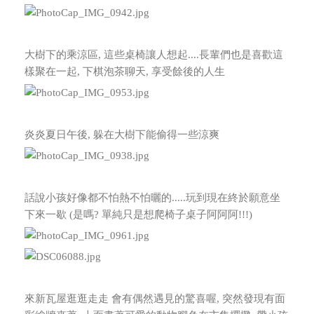
大樹下的乘涼區, 這些桌椅讓人想起....長輩們也是喜歡這
樣聚在一起, 下棋泡茶聊天, 享受餘後的人生
炎炎夏日午後, 躲在大樹下能偷得一些涼爽
話說小孩好像都不怕熱不怕曬的.....玩到現在終於願意坐
下來一歇 (是嗎? 單純只是想爬椅子桌子阿阿阿!!!)
來新瓦屋逛逛走走 會有偶然遇見的驚喜喔, 突然發現有面