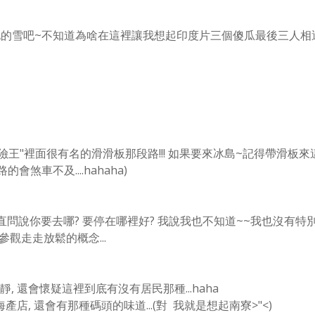
化的雪吧~不知道為啥在這裡讓我想起印度片三個傻瓜最後三人相
王"裡面很有名的滑滑板那段路!!! 如果要來冰島~記得帶滑板來
會煞車不及....hahaha)
問說你要去哪? 要停在哪裡好? 我說我也不知道~~
我也沒有特
觀走走放鬆的概念...
 還會懷疑這裡到底有沒有居民那種...haha
店, 還會有那種碼頭的味道...(對 我就是想起南寮>"<)