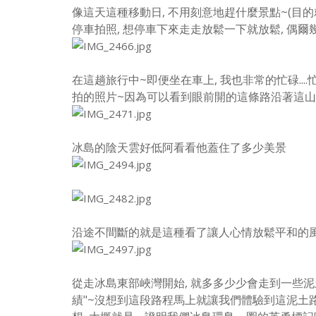
像這天這種移動日, 不用刻意地趕什麼景點~(目的
停車拍照,
想停車下來走走放鬆一下就放鬆, 偶爾
在這趟旅行中~即便坐在車上, 我也非常的忙碌...
拍的照片~因為可以看到眼前開的這條路沿著這山
冰島的陰天雲好低阿看看他蓋住了多少美景
沿途不間斷的就是這種看了讓人心情放鬆平和的風景
從走冰島東部峽灣開始, 就多多少少會走到一些泥
績"~
沒想到這段路程馬上就讓我們體驗到這泥土路