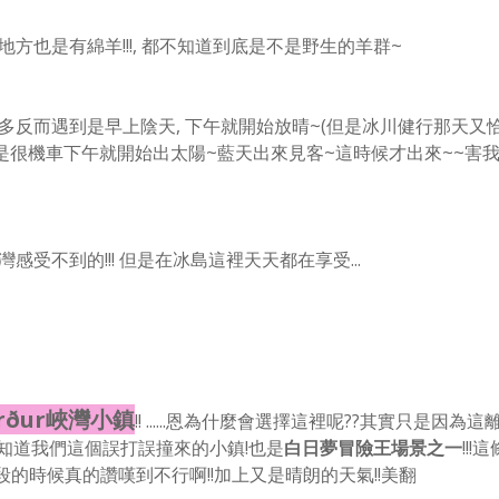
方也是有綿羊!!!, 都不知道到底是不是野生的羊群~
多反而遇到是早上陰天, 下午就開始放晴~(但是冰川健行那天又
是很機車下午就開始出太陽~藍天出來見客~這時候才出來~~害
受不到的!!! 但是在冰島這裡天天都在享受...
jörður峽灣小鎮
!! ......恩為什麼會選擇這裡呢??
其實只是因為這
知道我們這個誤打誤撞來的小鎮!也是
白日夢冒險王場景之一
!!!
這
的時候真的讚嘆到不行啊!!加上又是晴朗的天氣!!美翻