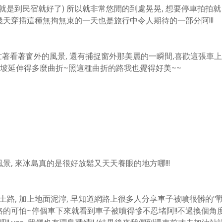
就是到民宿就好了) 所以就非常悠閒的到處晃晃, 想要停車拍拍就
幾天穿插這種無拘無束的一天也是旅行中令人期待的一部分阿!!!
.忙著看著窗外的風景, 還有捕捉窗外那美麗的一瞬間,
喜歡這張車上
坡延伸得多麼曲折~照這種曲折的路我也覺得好美~~
, 來冰島真的是很好放鬆又天天養眼的地方哪!!!
土路, 加上地面泥濘, 早知道網路上很多人分享車子被噴很髒的"
的可怕~停個車下來就看到車子被噴得慘不忍堵阿!!
不過換個角