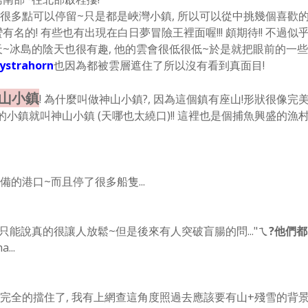
很多點可以停留~只是都是峽灣小鎮, 所以可以從中挑幾個喜歡
名的! 有些也有出現在白日夢冒險王裡面喔!!! 頗期待!!
不過似
~冰島的陰天也很有趣, 他的雲會很低很低
~於是就把眼前的一些
ystrahorn
也因為都被雲層遮住了所以沒有看到真面目!
r神山小鎮
! 為什麼叫做神山小鎮?, 因為這個鎮有座山!形狀很像完
小鎮就叫神山小鎮 (天哪也太繞口)!! 這裡也是個捕魚興盛的漁
的港口~而且停了很多船隻...
, 只能說真的很讓人放鬆
~但是後來有人突破盲腸的問..."
ㄟ?他們都
a...
完全的擋住了, 我有上網查這角度照過去應該要有山+殘雪的背