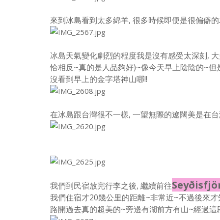
來到冰島看到太多綿羊, 很多時候即便是很偏僻的地
冰島天氣變化劇烈的程度我是沒有感受太深刻, 大
恰相反~真的是人品夠好)~
像今天早上陰陰的~但
沒看到早上的金字塔神山哪!!
在冰島跟台灣很不一樣, 一望無際的遼闊美是在台灣感
Seyðisf
我們到民宿放完行李之後, 繼續前往
我們住宿才20幾公里的距離~非常近~不過後來才
路開過去真的超美的~旁邊有湖前方有山~經過這段