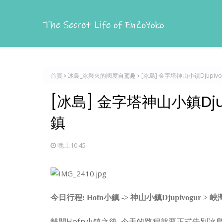
首頁
冰島_冰與火的國度自駕趣
[冰島] 金字塔神山小鎮Djupivog
[冰島] 金字塔神山小鎮Djupi
鎮
晚上10:45
今日行程: Hofn小鎮 -> 神山小鎮Djupivogur > 峽灣
離開Hofn小鎮之後, 今天的路程就要正式告別冰