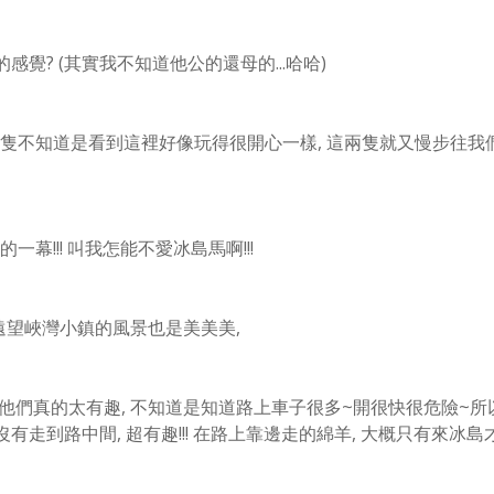
覺? (其實我不知道他公的還母的...哈哈)
隻不知道是看到這裡好像玩得很開心一樣, 這兩隻就又慢步往我
!!! 叫我怎能不愛冰島馬啊!!!
途遠望峽灣小鎮的風景也是美美美,
他們真的太有趣, 不知道是知道路上車子很多~開很快很危險~
所
走到路中間, 超有趣!!! 在路上靠邊走的綿羊, 大概只有來冰島