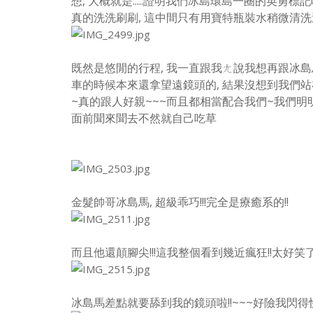
想, 大概就是.....證明我們冰島環島一圈的英勇標記吧!
真的洗洗刷刷, 這中間只有用寶特瓶裝水稍微清洗過
既然是悠閒的行程, 我一直跟我ㄤ說我想再跟冰島
車的時候本來還拿望遠鏡頭的, 結果沒想到我們
~真的跟人好親~~~
而且都相當配合我們~我們明明
面前聞來聞去不然就自己吃草
金髮帥哥冰島馬, 超級乖巧!!!完全是療癒系的!!
而且他還顛腳尖!!!這我整個看到幾近瘋狂!!太好笑
冰島馬差點就要舔到我的鏡頭啦!!~~~好險我閃得