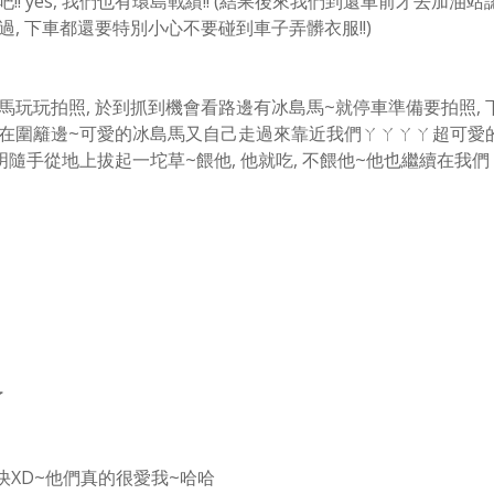
! yes, 我們也有環島戰績!!
(結果後來我們到還車前才去加油站
, 下車都還要特別小心不要碰到車子弄髒衣服!!)
馬玩玩拍照, 於到抓到機會看路邊有冰島馬~就停車準備要拍照,
站在圍籬邊~可愛的冰島馬又自己走過來靠近我們ㄚㄚㄚㄚ超可愛
隨手從地上拔起一坨草~餵他, 他就吃, 不餵他~他也繼續在我們
了
快XD~他們真的很愛我~哈哈