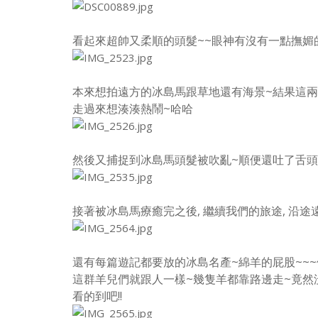
看起來超帥又柔順的頭髮~~眼神有沒有一點撫媚的感
本來想拍遠方的冰島馬跟草地還有海景~結果這兩
走過來想湊湊熱鬧~哈哈
然後又捕捉到冰島馬頭髮被吹亂~順便還吐了舌頭的一幕
接著被冰島馬療癒完之後, 繼續我們的旅途, 沿
還有每篇遊記都要放的冰島名產~綿羊的屁股~~~
這群羊兒們就跟人一樣~幾隻羊都靠路邊走~竟然沒有
看的到吧!!