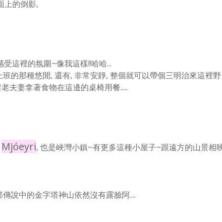
面上的倒影,
這裡的氛圍~像我這樣!!哈哈...
的那種悠閒, 還有, 非常安靜, 整個就可以帶個三明治來這裡野
夫妻拿著食物在這邊的桌椅用餐.....
Mjóeyri
, 也是峽灣小鎮~有更多
這種小屋子~跟遠方的山景相
傳說中的金字塔神山依然沒有露臉阿....