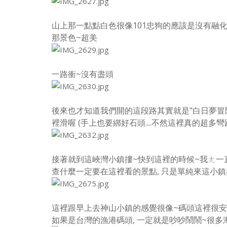
山上那一點點白色很像101忠狗的應該是沒有融
那景色~超美
一路衝~沒有盡頭
後來也才知道我們開的這段路其實就是"白日夢冒險
裡滑喔
(手上也要綁好石頭....不然這裡真的超多彎路的
接著就到這峽灣小鎮摟~快到這裡的時候~我ㄤ一直
查什麼一定要在這裡看的景點, 只是單純來這小鎮參
這裡跟早上去神山小鎮的感覺很像~碼頭這裡很安靜,
如果是台灣的漁港碼頭, 一定就是吵吵鬧鬧~很多海產