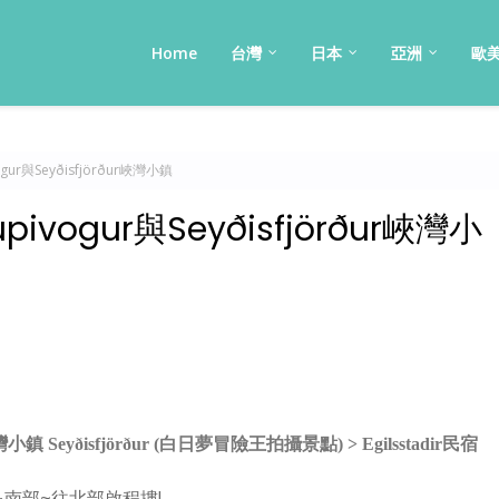
Home
台灣
日本
亞洲
歐
ur與Seyðisfjörður峽灣小鎮
vogur與Seyðisfjörður峽灣小
小鎮 Seyðisfjörður (白日夢冒險王拍攝景點) > Egilsstadir民宿
島南部~往北部啟程摟!