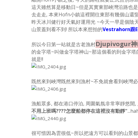
這天雖然算是移動日~但是其實東部峽灣沿路也是
去走走,
本來Hofn小鎮這裡開往東部有幾個山還蠻有
昨天冰川健行好天氣好運用光 ~今天一早是個陰天
山景蓋到看不到! 所以本來想拍的
Vestrahorn跟E
Djupivogu
所以今日第一站就是古老漁村
的金字塔
~叫做金字塔神山~那這個看的到金字塔的
就是!!
既然來到峽灣既然來到漁村~不免就會看到峽灣必備
漁船眾多, 都在港口停泊, 周圍氣氛非常寧靜悠閒
不用上班嗎????怎麼船都停在這裡沒有動靜"
...hah
很可惜因為雲很低~所以把遠方可以看到的山景都