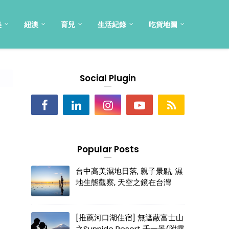
美
紐澳
育兒
生活紀錄
吃貨地圖
Social Plugin
Popular Posts
台中高美濕地日落, 親子景點, 濕
地生態觀察, 天空之鏡在台灣
[推薦河口湖住宿] 無遮蔽富士山
之Sunnide Resort 千一景(附露