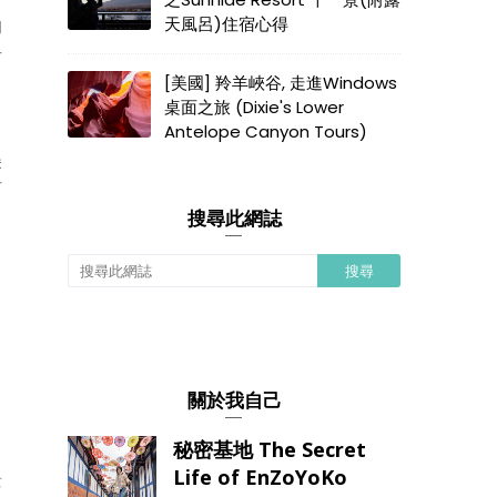
天風呂)住宿心得
的
乎
[美國] 羚羊峽谷, 走進Windows
桌面之旅 (Dixie's Lower
Antelope Canyon Tours)
美
村
搜尋此網誌
關於我自己
秘密基地 The Secret
Life of EnZoYoKo
景