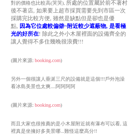
所處的位置屬於前不著村
對的價格也比較高(哭哭),
後不著店, 如果要上超市採買需要先到市區一次
採購完比較方便, 雖然是缺點但是卻也是優
點,
因為它位處較偏僻~附近較少遮蔽物, 是看極
光的好所在
! 除此之外小木屋裡面的設備齊全的
讓人覺得不多住幾晚很浪費!!!
(圖片來源:
booking.com
)
另外一個很讓人垂涎三尺的設備就是這個!!!戶外泡澡
看冰島美景也太爽....阿阿阿阿
(圖片來源:
booking.com
)
而且大家也很推薦的是小木屋附近就有瀑布可以看, 這
裡真是坐擁好多美景哪...難怪這麼高分!!