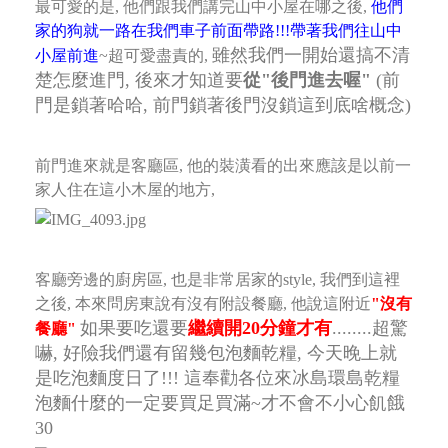
最可愛的是, 他們跟我們講完山中小屋在哪之後,
他們
家的狗就一路在我們車子前面帶路!!!帶著我們往山中
雖然我們一開始還搞不清
小屋前進
~超可愛盡責的,
楚怎麼進門, 後來才知道要
從"後門進去喔"
(前
門是鎖著哈哈, 前門鎖著後門沒鎖這到底啥概念)
前門進來就是客廳區, 他的裝潢看的出來應該是以前一
家人住在這小木屋的地方,
客廳旁邊的廚房區, 也是非常居家的style, 我們到這裡
之後, 本來問房東說有沒有附設餐廳, 他說這附近
"沒有
如果要吃還要
繼續開20分鐘才有
........超驚
餐廳"
嚇, 好險我們還有留幾包泡麵乾糧, 今天晚上就
是吃泡麵度日了!!!
這奉勸各位來冰島環島乾糧
泡麵什麼的一定要買足買滿~才不會不小心飢餓
30