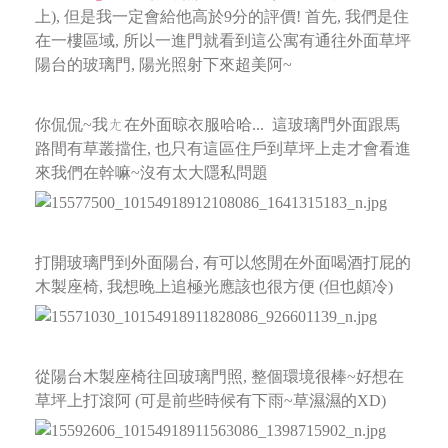
上), 但是我一定會給他高於9分的評價!
首先, 我們是住
在一樓區域, 所以一進門就看到這公寓有通往外面草坪
陽台的玻璃門, 陽光照射下來超美阿~
你侃侃~我ㄤ在外面晾衣服哈哈...
這玻璃門外面跟馬
路間有草叢擋住, 也只有這區住戶到草坪上走才會看進
來我們在幹嘛~沒有太大隱私問題
打開玻璃門到外面陽台, 有可以悠閒在外面喝酒打屁的
木製座椅, 我想晚上追極光應該也很方便 (但也頗冷)
從陽台木製座椅往回玻璃門照, 整個環境很棒~好想在
草坪上打滾阿 (可是前些時候有下雨~草濕濕的XD)