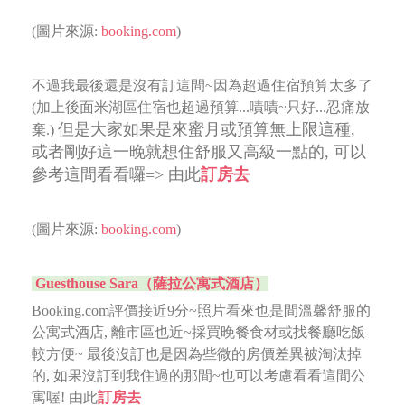
(圖片來源:
booking.com
)
不過我最後還是沒有訂這間~因為超過住宿預算太多了
(加上後面米湖區住宿也超過預算...嘖嘖~只好...忍痛放
但是大家如果是來蜜月或預算無上限這種,
棄.)
或者剛好這一晚就想住舒服又高級一點的, 可以
參考這間看看囉=> 由此
訂房去
(圖片來源:
booking.com
)
Guesthouse Sara（薩拉公寓式酒店）
Booking.com評價接近9分~照片看來也是間溫馨舒服的
公寓式酒店, 離市區也近~採買晚餐食材或找餐廳吃飯
較方便~
最後沒訂也是因為些微的房價差異被淘汰掉
的, 如果沒訂到我住過的那間~也可以考慮看看這間公
寓喔! 由此
訂房去