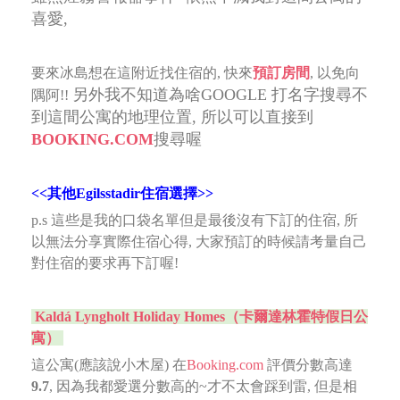
喜愛,
要來冰島想在這附近找住宿的, 快來
預訂房間
, 以免向
另外我不知道為啥GOOGLE 打名字搜尋不
隅阿!!
到這間公寓的地理位置, 所以可以直接到
BOOKING.COM
搜尋喔
<<其他Egilsstadir住宿選擇>>
p.s 這些是我的口袋名單但是最後沒有下訂的住宿, 所
以無法分享實際住宿心得, 大家預訂的時候請考量自己
對住宿的要求再下訂喔!
Kaldá Lyngholt Holiday Homes（卡爾達林霍特假日公
寓）
這公寓(應該說小木屋) 在
Booking.com
評價分數高達
9.7
, 因為我都愛選分數高的~才不太會踩到雷, 但是相