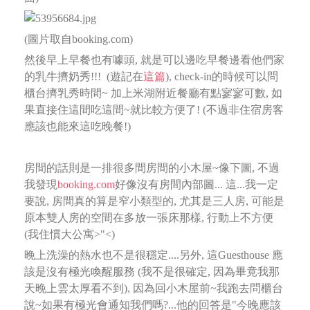
(圖片取自booking.com)
然後早上早餐也有噱頭, 就是可以邊吃早餐邊看他們家
的乳牛擠奶秀!!! (遊記在
這篇
), check-in的時候可以問
櫃台擠乳秀時間~
加上米湖附近餐廳有點寥寥可數, 如
果直接住這間吃這間~就比較方便了! (不過非住宿房客
應該也能來這吃晚餐!)
房間的話則是一排很多間房間的小木屋~像下圖, 不過
我發現
booking.com
好像沒有房間內部圖...
這...我一定
要說, 房間真的算是窄小類型的, 尤其是三人房, 可能是
原本雙人房的空間在多放一張床那樣, 行動上不方便
(我住慣大公寓>"<)
晚上洗澡的熱水也不是很穩定....另外, 這Guesthouse 應
該是沒有極光喚醒服務 (我不是很確定, 因為畢竟我那
天晚上雲太厚看不到),
因為回小木屋前~我跑去問櫃台
說~如果有極光會通知我們嗎?...他的回答是"今晚應該