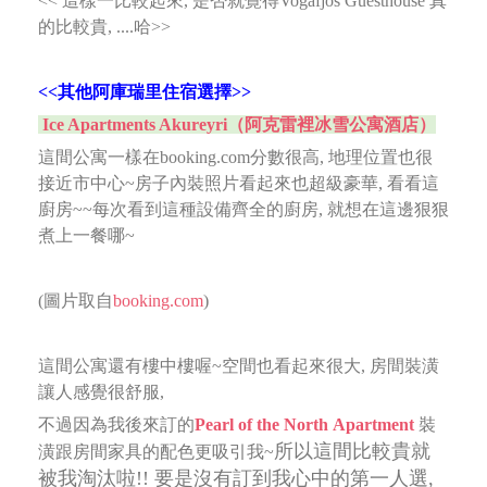
<< 這樣一比較起來, 是否就覺得Vogafjos Guesthouse 真
的比較貴, ....哈>>
<<其他阿庫瑞里住宿選擇>>
Ice Apartments Akureyri（阿克雷裡冰雪公寓酒店）
這間公寓一樣在booking.com分數很高, 地理位置也很
接近市中心~房子內裝照片看起來也超級豪華,
看看這
廚房~~每次看到這種設備齊全的廚房, 就想在這邊狠狠
煮上一餐哪~
(圖片取自
booking.com
)
這間公寓還有樓中樓喔~空間也看起來很大, 房間裝潢
讓人感覺很舒服,
不過因為我後來訂的
Pearl of the North Apartment
裝
所以這間比較貴就
潢跟房間家具的配色更吸引我~
被我淘汰啦!! 要是沒有訂到我心中的第一人選,