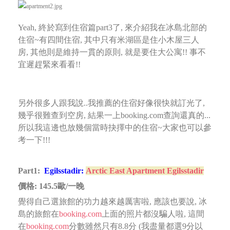
Yeah, 終於寫到住宿篇part3了, 來介紹我在冰島北部的
住宿~有四間住宿, 其中只有米湖區是住小木屋三人
房,
其他則是維持一貫的原則, 就是要住大公寓!! 事不
宜遲趕緊來看看!!
另外很多人跟我說..我推薦的住宿好像很快就訂光了,
幾乎很難查到空房, 結果一上booking.com查詢還真的...
所以我這邊也放幾個當時抉擇中的住宿~大家也可以參
考一下!!!
Part1:
Egilsstadir
:
Arctic East Apartment Egilsstadir
價格: 145.5歐/一晚
覺得自己選旅館的功力越來越厲害啦, 應該也要說, 冰
島的旅館在
booking.com
上面的照片都沒騙人啦,
這間
在
booking.com
分數雖然只有8.8分 (我盡量都選9分以