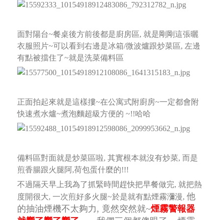
面對陽台~餐桌後方前後都是廚房區, 就是剛剛這張曬
衣服照片~可以看到右邊是冰箱/微波爐跟炒菜區,
左邊
有點被擋住了~就是洗菜備料區
正面拍起來就是這樣摟~在公寓式附廚房~一定都會附
快速煮水爐~煮泡麵超級方便的 ~!!哈哈
備料區對面就是炒菜區啦, 其實根本就沒有炒菜, 而是
煎香腸跟火腿阿,荷包蛋什麼的!!!
不過隔天早上我為了抓緊時間趕快把早餐做完, 就把熱
他
度開很大, 一次煎好多火腿~於是就有點煙霧瀰漫,
的抽油煙機不太夠力, 竟然突然就~
煙霧警報器