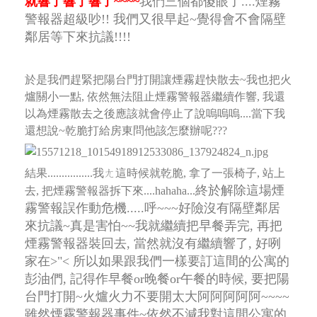
就響了響了響了~~~~
我們三個都傻眼了....煙霧
警報器超級吵!! 我們又很早起~覺得會不會隔壁
鄰居等下來抗議!!!!
於是我們趕緊把陽台門打開讓煙霧趕快散去~我也把火
爐關小一點, 依然無法阻止煙霧警報器繼續作響,
我還
以為煙霧散去之後應該就會停止了說嗚嗚嗚....當下我
還想說~乾脆打給房東問他該怎麼辦呢???
結果................我ㄤ這時候就乾脆, 拿了一張椅子, 站上
終於解除這場煙
去, 把煙霧警報器拆下來....hahaha...
霧警報誤作動危機.....呼~~~好險沒有隔壁鄰居
來抗議~真是害怕~~
我就繼續把早餐弄完, 再把
煙霧警報器裝回去, 當然就沒有繼續響了, 好咧
家在>"<
所以如果跟我們一樣要訂這間的公寓的
彭油們, 記得作早餐or晚餐or午餐的時候,
要把陽
台門打開~火爐火力不要開太大阿阿阿阿阿~~~~
雖然煙霧警報器事件~依然不減我對這間公寓的