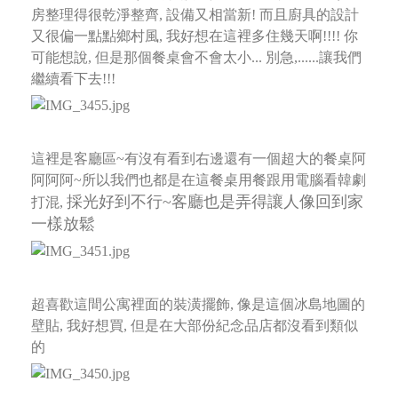
房整理得很乾淨整齊, 設備又相當新! 而且廚具的設計
又很偏一點點鄉村風, 我好想在這裡多住幾天啊!!!!
你
可能想說, 但是那個餐桌會不會太小... 別急,......讓我們
繼續看下去!!!
這裡是客廳區~有沒有看到右邊還有一個超大的餐桌阿
阿阿阿~所以我們也都是在這餐桌用餐跟用電腦看韓劇
採光好到不行~客廳也是弄得讓人像回到家
打混,
一樣放鬆
超喜歡這間公寓裡面的裝潢擺飾, 像是這個冰島地圖的
壁貼, 我好想買, 但是在大部份紀念品店都沒看到類似
的