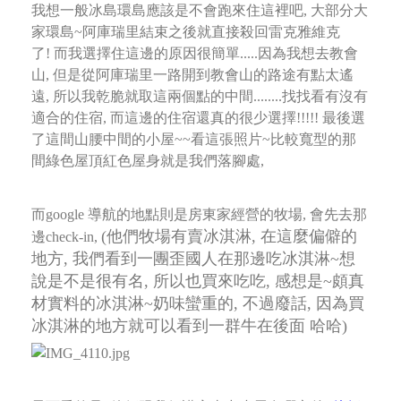
我想一般冰島環島應該是不會跑來住這裡吧, 大部分大
家環島~阿庫瑞里結束之後就直接殺回雷克雅維克
了!
而我選擇住這邊的原因很簡單.....因為我想去教會
山, 但是從阿庫瑞里一路開到教會山的路途有點太遙
遠,
所以我乾脆就取這兩個點的中間........找找看有沒有
適合的住宿, 而這邊的住宿還真的很少選擇!!!!!
最後選
了這間山腰中間的小屋~~看這張照片~比較寬型的那
間綠色屋頂紅色屋身就是我們落腳處,
而google 導航的地點則是房東家經營的牧場, 會先去那
(他們牧場有賣冰淇淋, 在這麼偏僻的
邊check-in,
地方, 我們看到一團歪國人在那邊吃冰淇淋~想
說是不是很有名, 所以也買來吃吃,
感想是~頗真
材實料的冰淇淋~奶味蠻重的, 不過廢話, 因為買
冰淇淋的地方就可以看到一群牛在後面 哈哈)