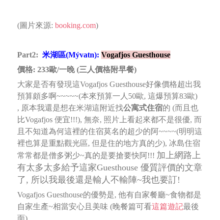
(圖片來源:
booking.com
)
Part2:
米湖區(Mývatn)
:
Vogafjos Guesthouse
價格: 233歐/一晚 (三人價格附早餐)
大家是否有發現這Vogafjos Guesthouse好像價格超出我
預算頗多啊~~~~~(本來預算一人50歐, 這爆預算83歐)
,
原本我還是想在米湖這附近找
公寓式住宿
的 (而且也
比Vogafjos 便宜!!!), 無奈, 照片上看起來都不是很優,
而
且不知道為何這裡的住宿莫名的超少的阿~~~~(明明這
裡也算是重點觀光區, 但是住的地方真的少),
冰島住宿
加上網路上
常常都是僧多粥少~真的是要搶要快阿!!!
有太多太多給予這家Guesthouse 優質評價的文章
了, 所以我最後還是輸人不輸陣~我也要訂!
Vogafjos Guesthouse的優勢是, 他有自家餐廳~食物都是
自家生產~相當安心且美味 (晚餐篇可看
這篇遊記
最後
面)