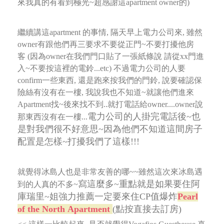
來我真的有看到極光~超感謝這apartment owner的)
繼續講這apartment 的事情, 隔天早上電力公司來, 雖然
owner有跟他們再三要求不要從正門~不要打擾他房
客
(因為owner在我們門口貼了一張紙條說 請從xx門進
入~不要按這裡的電鈴...etc)
不過電力公司的人要
confirm一些東西, 還是跑來按我們的門鈴, 說要確認保
險絲有沒有在一樓,
我說我也不知道~就讓他們進來
Apartment找~後來找不到..就打電話給owner....owner說
電力公司的人掛完電話後~也
那東西沒有在一樓...
是對我們很不好意思~因為他們不知道這間房子
配置是怎樣~打擾我們了這樣!!!
就覺得冰島人也是非常友善的哪~~雖然這次來冰島遇
寫這麼多~重點就是如果要住阿
到的人真的不多~
庫瑞里~姐強力推薦一定要來住CP值爆炸
Pearl
of the North Apartment
(點按直接去訂房)