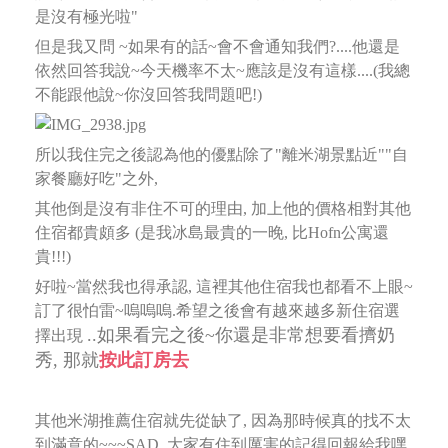
是沒有極光啦"
但是我又問 ~如果有的話~會不會通知我們?....他還是
依然回答我說~今天機率不太~應該是沒有這樣....(我總
不能跟他說~你沒回答我問題吧!)
所以我住完之後認為他的優點除了"離米湖景點近""自
家餐廳好吃"之外,
其他倒是沒有非住不可的理由, 加上他的價格相對其他
住宿都貴頗多 (是我冰島最貴的一晚, 比Hofn公寓還
貴!!!)
好啦~當然我也得承認, 這裡其他住宿我也都看不上眼~
訂了很怕雷~嗚嗚嗚.希望之後會有越來越多新住宿選
..如果看完之後~你還是非常想要看擠奶
擇出現
秀, 那就
按此訂房去
其他米湖推薦住宿就先從缺了, 因為那時候真的找不太
到滿意的~~~SAD, 大家有住到厲害的記得回報給我嘿