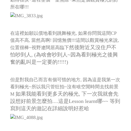
所在哪!!!
在這裡如願以償地看到跳舞極光, 如果你問我這間CP
值高不高, 當然高啊! 回憶無價!!!這間以觀賞極光來說,
然後附近又沒住戶不
位置很棒~視野遼闊居高臨下
怕吵到人, (為啥會吵到人~因為看到極光之後興
奮的亂叫是一定要的!!!!!)
但是對我自己而言有個可惜的地方, 因為這是我第一次
看到極光~所以我只管狂拍~沒有啥空閒時間去找前景
如果我能看到更多天的極光, 下一次我就會先
M
設想好前景怎麼拍....這是Lesson learnt哪~~ 等到
寫到這天的遊記在詳細說明好惹哈