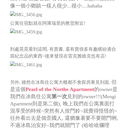
像一個小鄉鎮一樣人很少...很小....hahaha
公寓住宿點就在阿庫瑞里的教堂附近!
到處晃晃看到這間, 有賣書, 還有賣很多有趣繽紛適合
當紀念品的東西~後來發現在雷克雅維克也有店!
但
另外, 雖然在冰島住公寓大概都不會跟房東見到面,
是這個
Pearl of the Northe Apartment
的owner是
我們在冰島住公寓
第一次
見到的owner!!!(Mengi
Apartment則是第二個),
晚上我們在公寓裏面打
混享受的時候~突然有人按門鈴~就覺得怪怪的~
往外看出去是個歪國人,
還猶豫著要不要開門咧,
不過冰島治安好~我們就開門了 (哈哈啥爛理