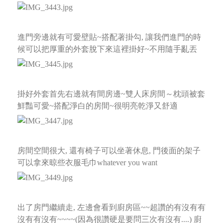
進門旁邊就有可愛壁貼~搭配著掛勾, 讓我們進門的時
候可以把厚重的外套脫下來這裡掛好~不用隨手亂丟
掛好外套首先右邊就有間房邊~雙人床房間～枕頭被套
鮮豔可愛~搭配淨白的房間~很明亮乾淨又舒適
房間空間很大, 還有椅子可以坐著休息, 門後面的架子
可以拿來晾些衣服毛巾whatever you want
出了房門繼續走, 左邊會看到廚房區~~超讚的有沒有有
沒有有沒有~~~~(因為很讚硬是要問三次有沒有....)
廚