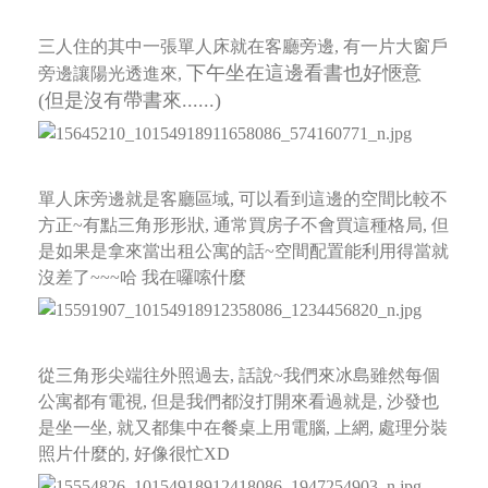
三人住的其中一張單人床就在客廳旁邊, 有一片大窗戶
下午坐在這邊看書也好愜意
旁邊讓陽光透進來,
(但是沒有帶書來......)
單人床旁邊就是客廳區域, 可以看到這邊的空間比較不
方正~有點三角形形狀, 通常買房子不會買這種格局,
但
是如果是拿來當出租公寓的話~空間配置能利用得當就
沒差了~~~哈 我在囉嗦什麼
從三角形尖端往外照過去, 話說~我們來冰島雖然每個
公寓都有電視, 但是我們都沒打開來看過就是,
沙發也
是坐一坐, 就又都集中在餐桌上用電腦, 上網, 處理分裝
照片什麼的, 好像很忙XD