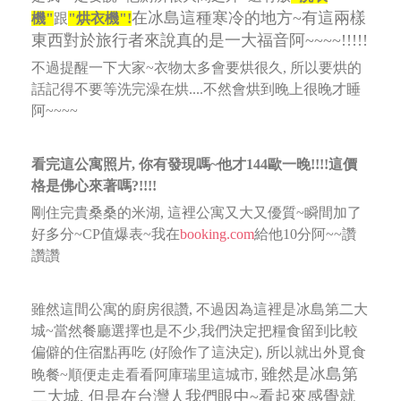
在冰島這種寒冷的地方~有這兩樣
機"
跟
"烘衣機"!
東西對於旅行者來說真的是一大福音阿~~~~!!!!!
不過提醒一下大家~衣物太多會要烘很久, 所以要烘的
話記得不要等洗完澡在烘....不然會烘到晚上很晚才睡
阿~~~~
看完這公寓照片, 你有發現嗎~他才144歐一晚!!!!這價
格是佛心來著嗎?!!!!
剛住完貴桑桑的米湖, 這裡公寓又大又優質~瞬間加了
好多分~CP值爆表~我在
booking.com
給他10分阿~~讚
讚讚
雖然這間公寓的廚房很讚, 不過因為這裡是冰島第二大
城~當然餐廳選擇也是不少,
我們決定把糧食留到比較
偏僻的住宿點再吃 (好險作了這決定), 所以就出外覓食
雖然是冰島第
晚餐~順便走走看看阿庫瑞里這城市,
二大城, 但是在台灣人我們眼中~看起來感覺就