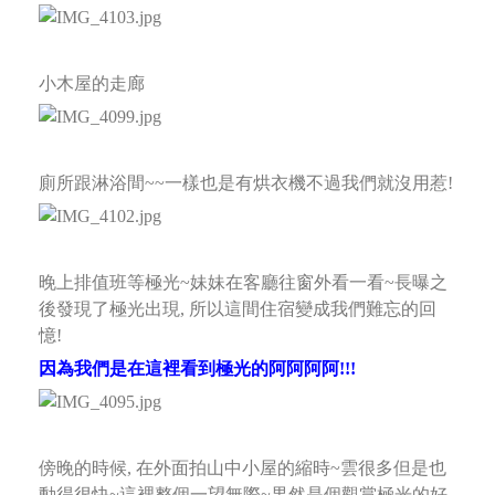
小木屋的走廊
廁所跟淋浴間~~一樣也是有烘衣機不過我們就沒用惹!
晚上排值班等極光~妹妹在客廳往窗外看一看~長曝之
後發現了極光出現, 所以這間住宿變成我們難忘的回
憶!
因為我們是在這裡看到極光的阿阿阿阿!!!
傍晚的時候, 在外面拍山中小屋的縮時~雲很多但是也
動得很快~這裡整個一望無際~果然是個觀賞極光的好