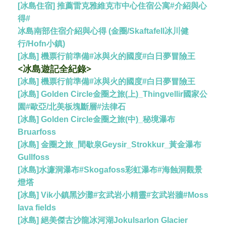
[冰島住宿] 推薦雷克雅維克市中心住宿公寓#介紹與心
得#
冰島南部住宿介紹與心得 (金圈/Skaftafell冰川健
行/Hofn小鎮)
[冰島] 機票行前準備#冰與火的國度#白日夢冒險王
<冰島遊記全紀錄>
[冰島] 機票行前準備#冰與火的國度#白日夢冒險王
[冰島] Golden Circle金圈之旅(上)_Thingvellir國家公
園#歐亞/北美板塊斷層#法律石
[冰島] Golden Circle金圈之旅(中)_秘境瀑布
Bruarfoss
[冰島] 金圈之旅_間歇泉Geysir_Strokkur_黃金瀑布
Gullfoss
[冰島]水濂洞瀑布#Skogafoss彩虹瀑布#海蝕洞觀景
燈塔
[冰島] Vik小鎮黑沙灘#玄武岩小精靈#玄武岩牆#Moss
lava fields
[冰島] 絕美傑古沙龍冰河湖Jokulsarlon Glacier