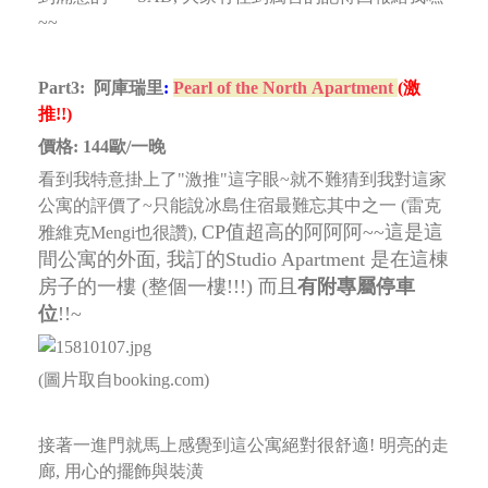
~~
Part3:
阿庫瑞里
:
Pearl of the North Apartment
(激
推!!)
價格: 144歐/一晚
看到我特意掛上了"激推"這字眼~就不難猜到我對這家
公寓的評價了~只能說冰島住宿最難忘其中之一 (雷克
CP值超高的阿阿阿~~這是這
雅維克Mengi也很讚),
間公寓的外面, 我訂的Studio Apartment 是在這棟
房子的一樓 (整個一樓!!!) 而且
有附專屬停車
位
!!~
(圖片取自booking.com)
接著一進門就馬上感覺到這公寓絕對很舒適! 明亮的走
廊, 用心的擺飾與裝潢