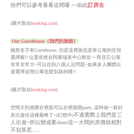
你們可以參考看看這間囉 =>由此
訂房去
(圖片取自
booking.com
)
Our Guesthouse（我們的旅館）
雖然名字有Guesthouse, 但是這裡面也是有公寓的住宿
選擇喔!! 位置依然在阿庫瑞里中心附近~~
而且它公寓
非常非常大~可以住到八個人沒問題~如果多人團體出
遊選擇這間公寓也蠻划算的哩!!
(圖片取自
booking.com
)
空間大到感覺在裡面可以在裡面開party, 這時候一群好
不過實際上我們是三
友出遊住這種最棒了~(幻想中)
人出遊~所以變成要share這一大間的房價就相對
不划算惹.....