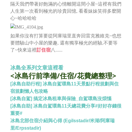
隔天我們帶著好飽滿的心情離開這間小屋~這裡有我們
人生第一次看到極光的珍貴回憶, 看看妹妹笑得多麼開
心~哈哈哈哈
如果你沒有打算要從阿庫瑞里直奔回雷克雅維克~也想
要體驗山中小屋的樂趣, 還有獨享極光的經驗,
不要等
了~快來這裡
訂住宿
八......
冰島全系列文章這裡看
<冰島行前準備/住宿/花費總整理>
[冰島自助行程] 冰島自駕環島11天景點行程規劃與住
宿規劃懶人包攻略
[冰島自駕] 搞定冰島租車與保險_自駕環島沒煩惱
[冰島自助] 冰島自駕環島11天總花費分享#好好存錢很
重要#
冰島北部住宿介紹與心得 (Egilsstadir/米湖/阿庫瑞
里/Erpsstadir)