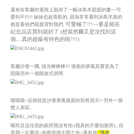
還有在客廳的電視上面掛了一幅冰島羊屁股的畫~~可
愛到不行!! 妹妹也超喜歡的, 因為常常看到冰島羊真的
可愛極了!!!~~要是能在
都是看他們屁股背對我們,
紀念品店買到就好了 (想當然爾又是沒找到這
個....真的超級有特色的啦!!!!)
客廳沙發一隅, 採光棒棒棒!!! 後面的屏風其實是為了
阻隔另外一個開放式房間
噹噹噹~這個就是沙發屏風後面的別有洞天!~另外一個
雙人床區,
喔而且這住宿的廁所我沒有拍 (我真的不愛拍廁所)...但
是我一定要說~他廁所很大間之外~還有放
"洗衣