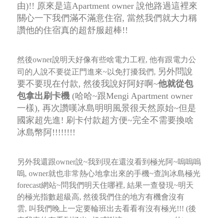
由)!!
原來是這Apartment owner 說他路過這裡來
關心一下我們滿不滿意住宿, 當然我們就大力稱
讚他的住宿真的超舒服超棒!!
然後owner說明天好像有些啥電力工程, 他有跟電力公
另外問說
司的人說不要從正門進來~以免打擾我們,
要不要現在付款, 然後我說好阿好啊~
他就從包
包拿出刷卡機
(哈哈~跟Mengi Apartment owner
一樣),
再次讚嘆冰島明明風景很天然原始~但是
國家超先進! 刷卡付款超方便~完全不需要換啥
冰島幣阿!!!!!!!!
另外我還跟owner說~我到現在還沒看到極光阿~嗚嗚嗚
嗚, owner就也非常熱心地拿出來的手機~
查詢冰島極光
forecast網站
~問我們明天住哪裡, 結果一查發現~明天
的極光指數超級高, 然後我們住的地方有機會沒有
雲,
叫我們晚上一定要輪班出去看看有沒有極光!!! (後