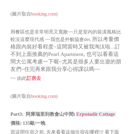
(圖片取自
booking.com
)
用餐區也是非常明亮又寬敞~~只是室內的裝潢風格比
所以考量價
較沒這麼現代感 ~~我也是外貌協會der,
格跟內裝好看程度~這間當時又被我淘汰啦...訂
不到上面推薦的Pearl Apartment,
也可以看看這
間大公寓考慮一下喔~尤其是很多人要出遊的朋
友們~住完再來跟我分享心得課以嗎~~
=> 由此
訂房去
(圖片取自
booking.com
)
Part3:
阿庫瑞里到教會山中間
:
Erpsstadir Cottage
價格: 135歐/一晚
寫這間住宿之前, 先來看看這個住宿在哪裡!!! 看下面