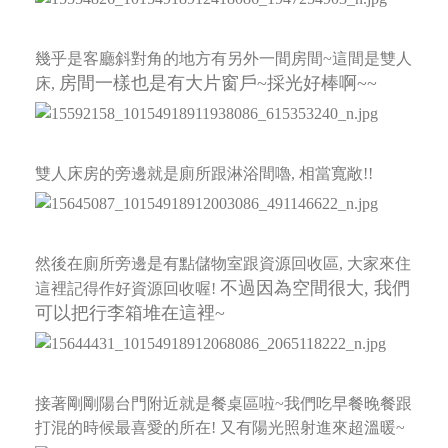
幾乎是客廳斜對角的地方有另外一間房間~這間是雙人
房間一樣也是有大片窗戶~採光好棒啊~~
床,
雙人床房的旁邊就是廁所跟淋浴間嚕, 相當寬敞!!
然後在廁所旁邊是有點儲物室跟資源回收區, 大家來住
不過因為空間很大, 我們
這裡記得作好資源回收喔!
可以把行李箱堆在這裡~
接著剛剛陽台門附近就是餐桌區啦~我們吃早餐晚餐跟
打混的時候最喜愛的所在! 又有陽光照射進來超溫暖~